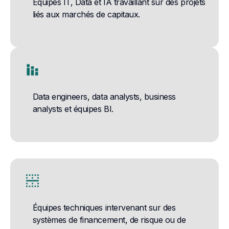
Équipes IT, Data et IA travaillant sur des projets
liés aux marchés de capitaux.
stacked_bar_chart
Data engineers, data analysts, business
analysts et équipes BI.
border_horizontal
Équipes techniques intervenant sur des
systèmes de financement, de risque ou de