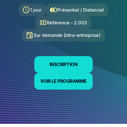
schedule
join_left
1 jour
Présentiel / Distanciel
vertical_split
Référence – 2.003
event
Sur demande (intra-entreprise)
INSCRIPTION
INSCRIPTION
VOIR LE PROGRAMME
VOIR LE PROGRAMME